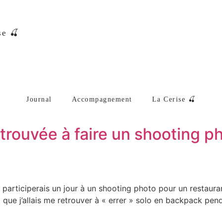
se 🍒
Journal
Accompagnement
La Cerise 🍒
rouvée à faire un shooting ph
je participerais un jour à un shooting photo pour un restaura
it que j’allais me retrouver à « errer » solo en backpack pen