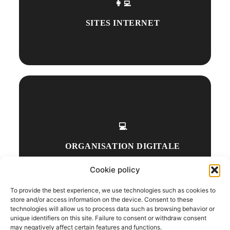
👩‍💻
SITES INTERNET
💻
ORGANISATION DIGITALE
Cookie policy
To provide the best experience, we use technologies such as cookies to
store and/or access information on the device. Consent to these
technologies will allow us to process data such as browsing behavior or
unique identifiers on this site. Failure to consent or withdraw consent
may negatively affect certain features and functions.